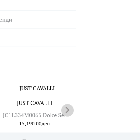
ренди
JUST CAVALLI
CALVIN KLEIN
JC1L334M0065 Dolce Set
25200424 CK ELA
15,190.00
ден
11,890.00
ден