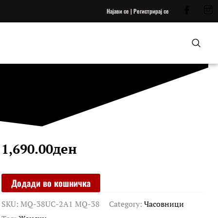
Најави се | Регистрирај се
1,690.00
ден
CASIO
Додади во кошничка
quantity
SKU:
MQ-38UC-2A1 MQ-38
Category:
Часовници