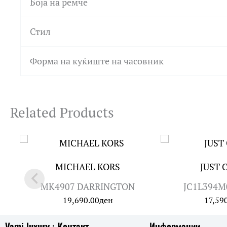
Боја на ремче
Стил
Форма на куќиште на часовник
Related Products
MICHAEL KORS
JUST 
MK4907 DARRINGTON
JC1L394M0
19,690.00
ден
17,59
Vami luxury : Контакт
Информации