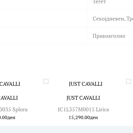
Тегет
Секојдневен, Т
Правоаголно
CAVALLI
JUST CAVALLI
035 Splora
JC1L357M0015 Lirica
0.00
ден
15,290.00
ден