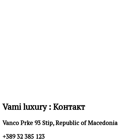
желби
Додај
во
листа
на
желби
Vami luxury : Контакт
Vanco Prke 93 Stip, Republic of Macedonia
+389 32 385 123