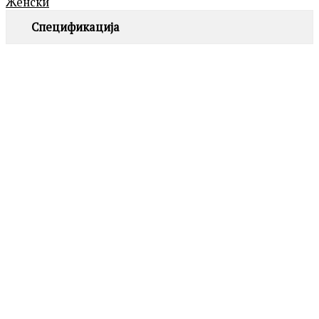
Женски
Спецификација
ROSEFIELD
QVSGD-Q013 THE BOXY
7,390.00
ден
MICHAEL KORS
MK4907 DARRINGTON
Додај
во
19,690.00
ден