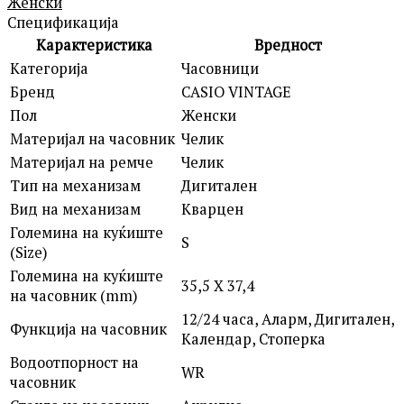
Женски
Спецификација
Карактеристика
Вредност
Категорија
Часовници
Бренд
CASIO VINTAGE
Пол
Женски
Материјал на часовник
Челик
Материјал на ремче
Челик
Тип на механизам
Дигитален
Вид на механизам
Кварцен
Големина на куќиште
S
(Size)
Големина на куќиште
35,5 X 37,4
на часовник (mm)
12/24 часа, Аларм, Дигитален,
Функција на часовник
Календар, Стоперка
Водоотпорност на
WR
часовник