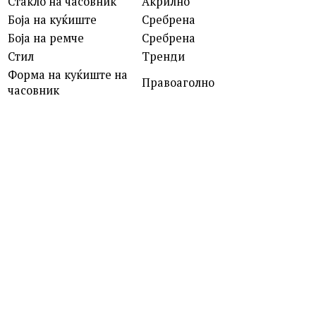
Стакло на часовник
Акрилно
Боја на куќиште
Сребрена
Боја на ремче
Сребрена
Стил
Тренди
Форма на куќиште на
Правоаголно
часовник
G-SHOCK
DW-5600UBB-1E DW-5600
6,790.00
ден
CASIO VINTAGE