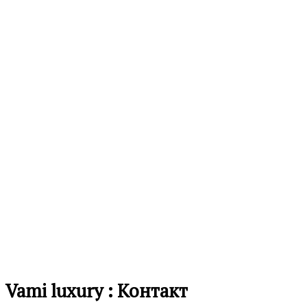
во
8,490.00
ден
листа
на
желби
Додај
во
листа
на
желби
Vami luxury : Контакт