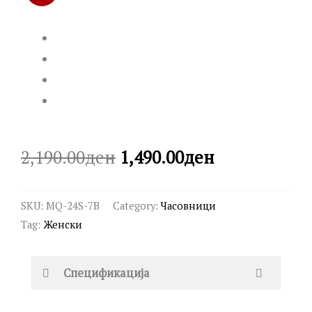
Original
Current
2,190.00
ден
1,490.00
ден
price
price
SKU:
MQ-24S-7B
Category:
Часовници
was:
is:
Tag:
Женски
2,190.00ден.
1,490.00ден
Спецификација