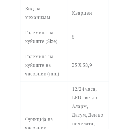
Вид на
Кварцен
механизам
Големина на
S
куќиште (Size)
Големина на
куќиште на
35 X 38,9
часовник (mm)
12/24 часа,
LED светло,
Аларм,
Датум, Ден во
Функција на
неделата,
часовник