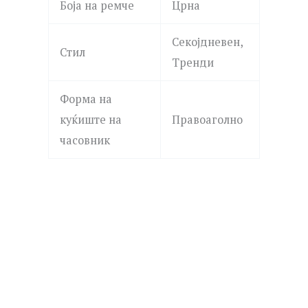
Боја на ремче
Црна
Секојдневен,
Стил
Тренди
Форма на
куќиште на
Правоаголно
часовник
G-SHOCK
CASIO VINTAGE
DW-5600UBB-1E DW-5600
F-91W-1Y F-91