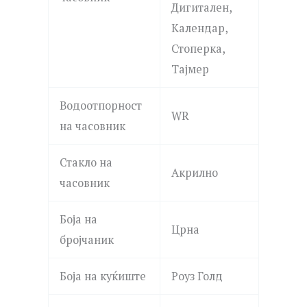
Дигитален,
Календар,
Стоперка,
Тајмер
Водоотпорност
WR
на часовник
Стакло на
Акрилно
часовник
Боја на
Црна
бројчаник
Боја на куќиште
Роуз Голд