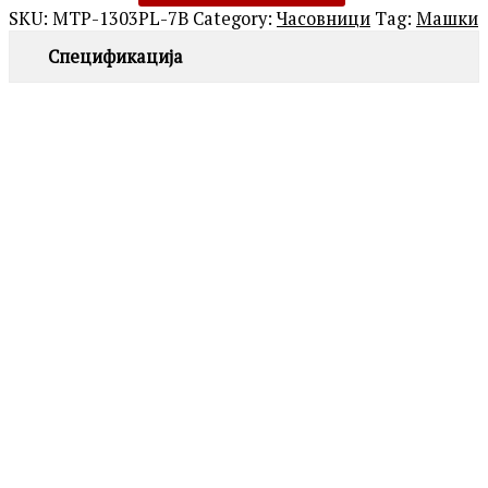
SKU:
MTP-1303PL-7B
Category:
Часовници
Tag:
Машки
Спецификација
ROSEFIELD
QVSGD-Q013 THE BOXY
7,390.00
ден
MICHAEL KORS
MK4907 DARRINGTON
Додај