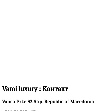
желби
Додај
во
листа
на
желби
Vami luxury : Контакт
Vanco Prke 93 Stip, Republic of Macedonia