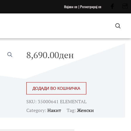
Најави се | Регистрирај се
8,690.00
ден
CALVIN
ДОДАДИ ВО КОШНИЧКА
KLEIN
quantity
SKU:
35000641 ELEMENTAL
Category:
Накит
Tag:
Женски