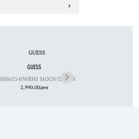
GUESS
GUESS
BB06254JWRHS MOON DROPS
JUBB06246JWRHS MOO
2,990.00
ден
2,990.00
ден