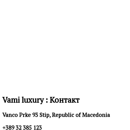
желби
Додај
во
листа
на
желби
Vami luxury : Контакт
Vanco Prke 93 Stip, Republic of Macedonia
+389 32 385 123