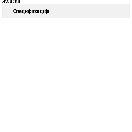
Женски
Спецификација
ROSEFIELD
QVSGD-Q013 THE BOXY
7,390.00
ден
MICHAEL KORS
MK4907 DARRINGTON
Додај
во
19,690.00
ден