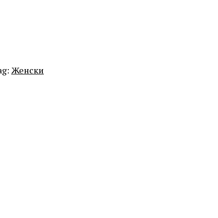
ag:
Женски