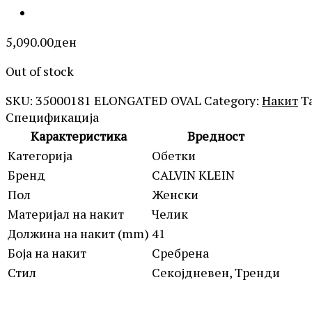
5,090.00
ден
Out of stock
SKU:
35000181 ELONGATED OVAL
Category:
Накит
T
Спецификација
Карактеристика
Вредност
Категорија
Обетки
Бренд
CALVIN KLEIN
Пол
Женски
Материјал на накит
Челик
Должина на накит (mm)
41
Боја на накит
Сребрена
Стил
Секојдневен, Тренди