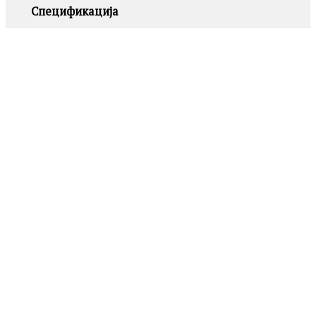
Спецификација
LA PETITE STORY
LPS10AWV31 SILVER
2,390.00
ден
LA PETITE STORY
LPS01AZA05 PEARL
Додај
во
1,190.00
ден
листа