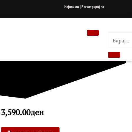
Најави се | Регистрирај се
3,590.00
ден
CALVIN