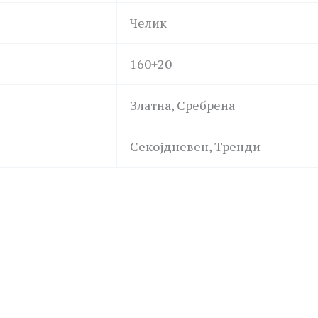
Челик
160+20
Златна, Сребрена
Секојдневен, Тренди
POLICE
GUESS