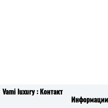
PEAGB0082301 GRIPCORE
PEAGB0081703 CONT
2,690.00
ден
4,090.00
ден
Додај
GUESS
GUE
во
листа
JUBB06246JWRHS MOON DROPS
JUBB06200JWRH
2,990.00
ден
3,590.0
на
желби
Додај
GUESS
GUESS
во
листа
JUBB05516JWRHS TINY PEARLY
JUBB05469JWRHS 
3,390.00
ден
2,990.00
де
на
желби
Vami luxury : Контакт
Додај
Информации
во