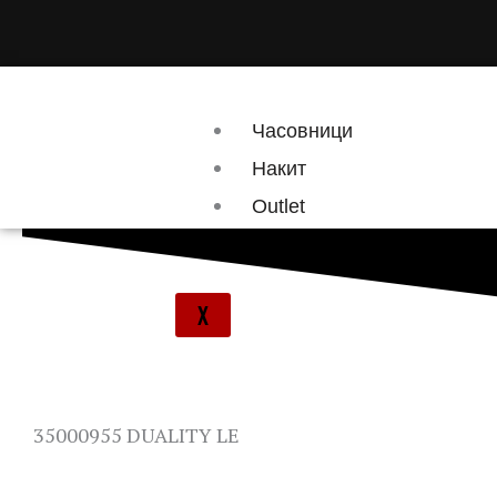
Skip
to
content
Часовници
Накит
Outlet
Брендови
X
35000955 DUALITY LE