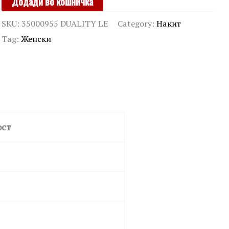
Додади во кошничка
KLEIN
SKU:
35000955 DUALITY LE
Category:
Накит
quantity
Tag:
Женски
ост