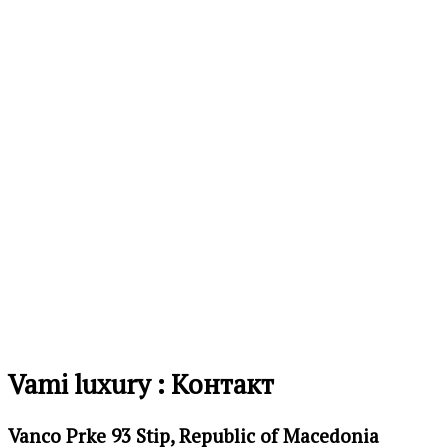
на
желби
Додај
во
листа
на
желби
Vami luxury : Контакт
Vanco Prke 93 Stip, Republic of Macedonia