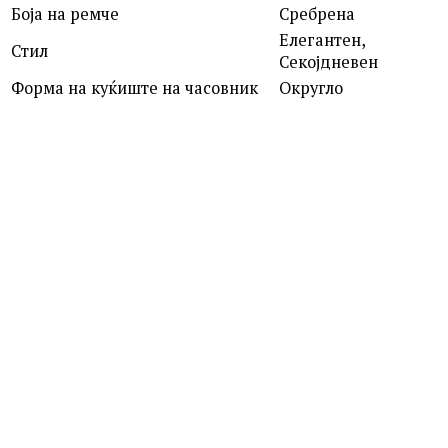
Боја на ремче
Сребрена
Елегантен,
Стил
Секојдневен
Форма на куќиште на часовник
Округло
ROSEFIELD
QVSGD-Q013 THE BOXY
7,390.00
ден
MICHAEL KORS
MK4907 DARRINGTON