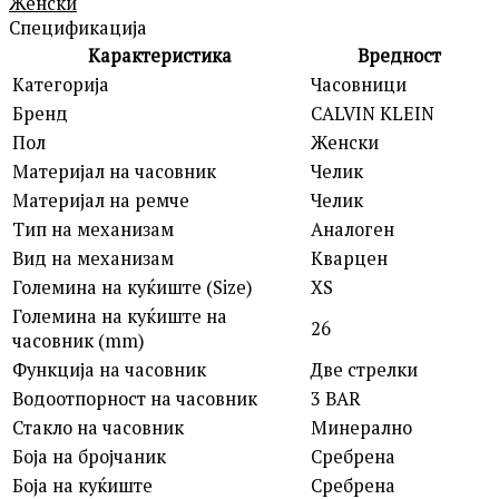
Женски
Спецификација
Карактеристика
Вредност
Категорија
Часовници
Бренд
CALVIN KLEIN
Пол
Женски
Материјал на часовник
Челик
Материјал на ремче
Челик
Тип на механизам
Аналоген
Вид на механизам
Кварцен
Големина на куќиште (Size)
XS
Големина на куќиште на
26
часовник (mm)
Функција на часовник
Две стрелки
Водоотпорност на часовник
3 BAR
Стакло на часовник
Минерално
Боја на бројчаник
Сребрена
Боја на куќиште
Сребрена