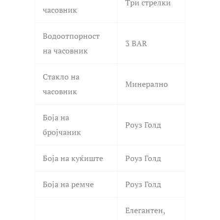
Три стрелки
часовник
Водоотпорност
3 BAR
на часовник
Стакло на
Минерално
часовник
Боја на
Роуз Голд
бројчаник
Боја на куќиште
Роуз Голд
Боја на ремче
Роуз Голд
Елегантен,