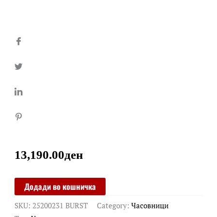
13,190.00
ден
CALVIN
Додади во кошничка
KLEIN
SKU:
25200231 BURST
Category:
Часовници
quantity