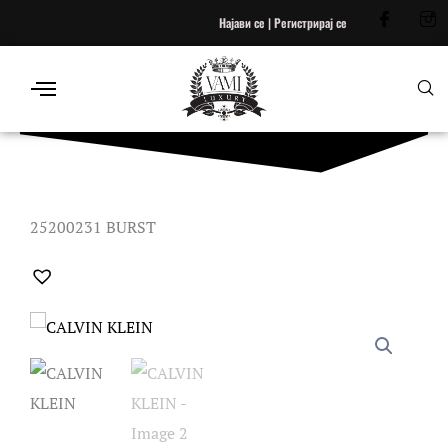
Skip
Најави се | Регистрирај се
to
content
25200231 BURST