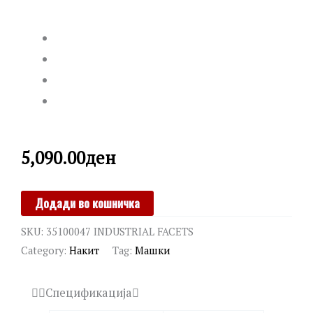
5,090.00
ден
CALVIN
Додади во кошничка
KLEIN
SKU:
35100047 INDUSTRIAL FACETS
quantity
Category:
Накит
Tag:
Машки
Спецификација