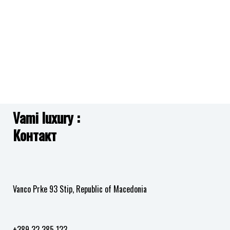
листа
JUBB05516JWRHS TINY PEARLY
3,390.00
ден
на
желби
Додај
GUESS
во
листа
JUBB05469JWRHS L.O.V.E.
2,990.00
ден
на
желби
Vami luxury :
Додај
Контакт
во
листа
на
желби
Vanco Prke 93 Stip, Republic of Macedonia
+389 32 385 123