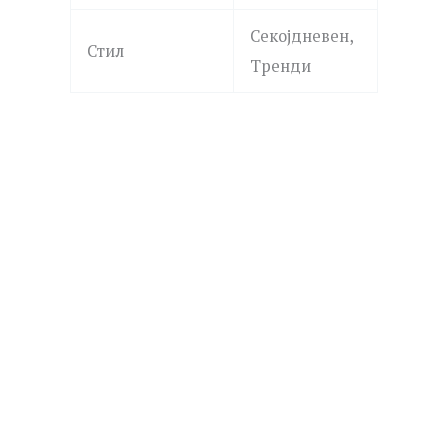
Секојдневен,
Стил
Тренди
POLICE
PEAGB0082301 GRIPCORE
2,690.00
ден
Додај
POLICE
во
листа
PEAGB0081703 CONTORTO