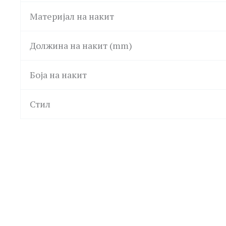
Материјал на накит
Должина на накит (mm)
Боја на накит
Стил
LA PETITE STORY
GUESS