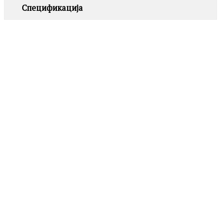
Спецификација
POLICE
PEAGB0082301 GRIPCORE
2,690.00
ден
POLICE
PEAGB0081703 CONTORTO
Додај
во
4,090.00
ден
листа