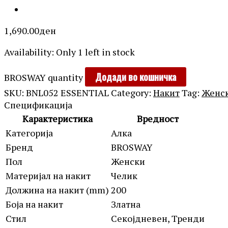
1,690.00
ден
Availability:
Only 1 left in stock
Додади во кошничка
BROSWAY quantity
SKU:
BNL052 ESSENTIAL
Category:
Накит
Tag:
Женс
Спецификација
Карактеристика
Вредност
Категорија
Алка
Бренд
BROSWAY
Пол
Женски
Материјал на накит
Челик
Должина на накит (mm)
200
Боја на накит
Златна
Стил
Секојдневен, Тренди