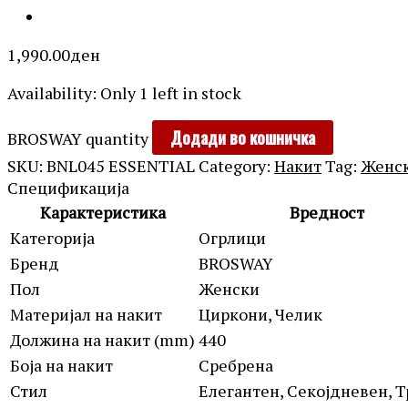
1,990.00
ден
Availability:
Only 1 left in stock
Додади во кошничка
BROSWAY quantity
SKU:
BNL045 ESSENTIAL
Category:
Накит
Tag:
Женс
Спецификација
Карактеристика
Вредност
Категорија
Огрлици
Бренд
BROSWAY
Пол
Женски
Материјал на накит
Циркони, Челик
Должина на накит (mm)
440
Боја на накит
Сребрена
Стил
Елегантен, Секојдневен, 