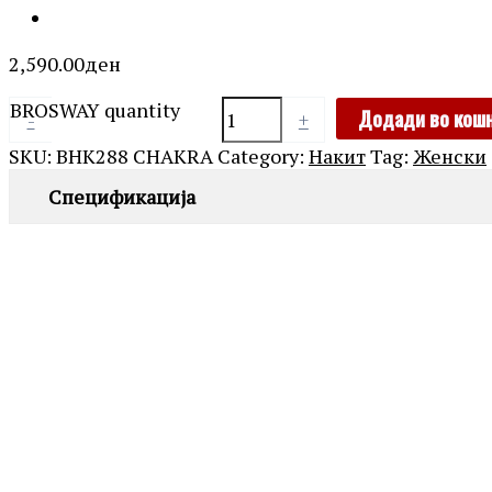
2,590.00
ден
BROSWAY quantity
Додади во кош
-
+
SKU:
BHK288 CHAKRA
Category:
Накит
Tag:
Женски
Спецификација