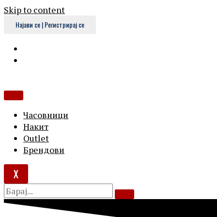
Skip to content
Најави се | Регистрирај се
Часовници
Накит
Outlet
Брендови
X