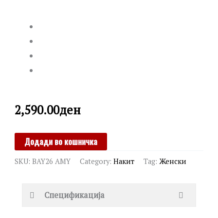
2,590.00
ден
BROSWAY
Додади во кошничка
quantity
SKU:
BAY26 AMY
Category:
Накит
Tag:
Женски
Спецификација