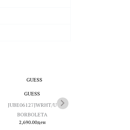
GUESS
GUESS
JUBE06127JWRHT/U
JUBE05468JWRHT/U L
2,790.00
ден
BORBOLETA
2,690.00
ден