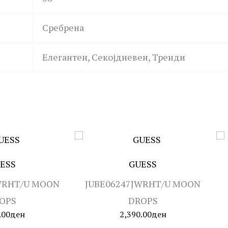
Сребрена
Елегантен, Секојдневен, Тренди
ESS
GUESS
WRHT/U MOON
JUBE06247JWRHT/U MOON
OPS
DROPS
.00
ден
2,390.00
ден