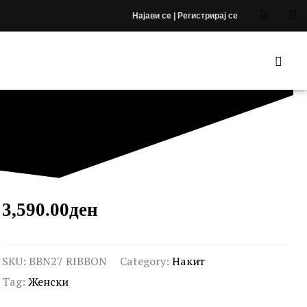
Најави се | Регистрирај се
3,590.00
ден
SKU:
BBN27 RIBBON
Category:
Накит
Tag:
Женски