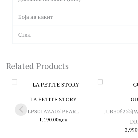
Боја на накит
Стил
Related Products
LA PETITE STORY
GU
LPS01AZA05 PEARL
JUBE06255J
1,190.00
ден
DR
2,990