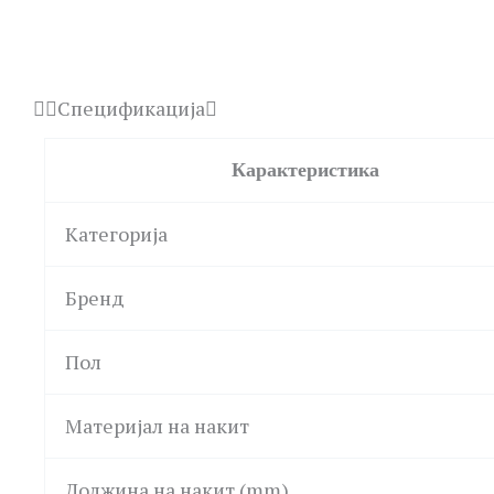
Спецификација
Карактеристика
Категорија
Бренд
Пол
Материјал на накит
Должина на накит (mm)