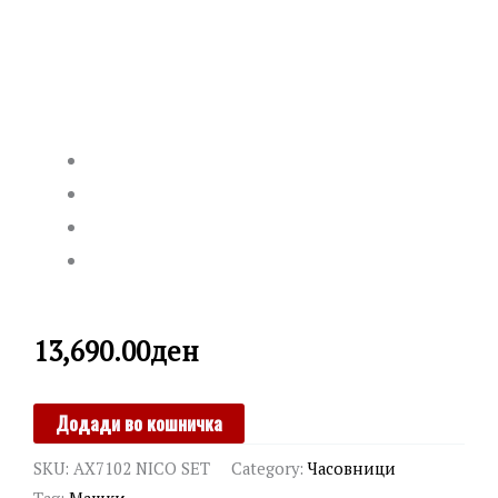
13,690.00
ден
ARMANI
Додади во кошничка
EXCHANGE
SKU:
AX7102 NICO SET
Category:
Часовници
quantity