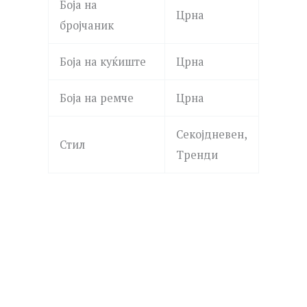
Боја на
Црна
бројчаник
Боја на куќиште
Црна
Боја на ремче
Црна
Секојдневен,
Стил
Тренди
ROSEFIELD
MICHAEL KORS