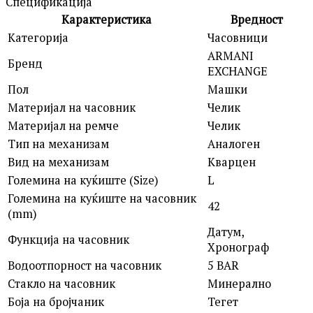
Спецификација
Карактеристика
Вредност
Категорија
Часовници
ARMANI
Бренд
EXCHANGE
Пол
Машки
Материјал на часовник
Челик
Материјал на ремче
Челик
Тип на механизам
Аналоген
Вид на механизам
Кварцен
Големина на куќиште (Size)
L
Големина на куќиште на часовник
42
(mm)
Датум,
Функција на часовник
Хронограф
Водоотпорност на часовник
5 BAR
Стакло на часовник
Минерално
Боја на бројчаник
Тегет