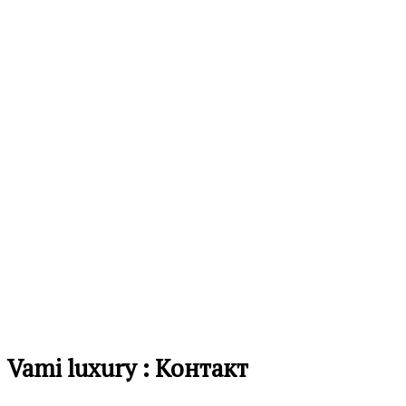
12,490.00
ден
листа
на
желби
Додај
во
листа
на
желби
Vami luxury : Контакт