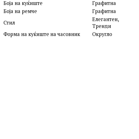
Боја на куќиште
Графитна
Боја на ремче
Графитна
Елегантен,
Стил
Тренди
Форма на куќиште на часовник
Округло
ROSEFIELD
QVSGD-Q013 THE BOXY
7,390.00
ден
MICHAEL KORS