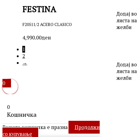
FESTINA
Додај во
листа на
F20511/2 ACERO CLASICO
желби
4,990.00
ден
1
2
→
Додај во
листа на
желби
0
0
Кошничка
Вашата кошничка е празна
Продолжи
со купување