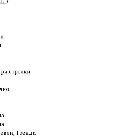
ELD
ен
н
Три стрелки
лно
на
на
евен, Тренди