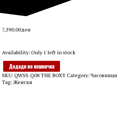
7,390.00
ден
ROSEFIELD
Availability:
Only 1 left in stock
quantity
Додади во кошничка
SKU:
QWSS-Q08 THE BOXY
Category:
Часовници
Tag:
Женски