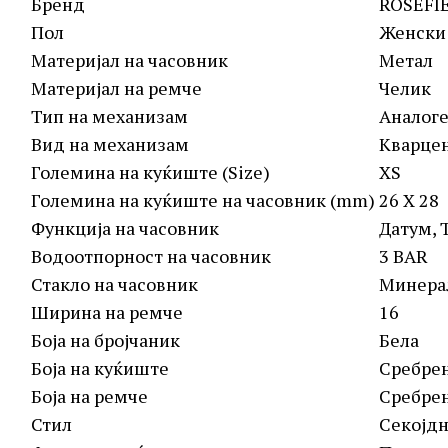
Бренд
ROSEFI
Пол
Женски
Материјал на часовник
Метал
Материјал на ремче
Челик
Тип на механизам
Аналог
Вид на механизам
Кварце
Големина на куќиште (Size)
XS
Големина на куќиште на часовник (mm)
26 X 28
Функција на часовник
Датум, 
Водоотпорност на часовник
3 BAR
Стакло на часовник
Минера
Ширина на ремче
16
Боја на бројчаник
Бела
Боја на куќиште
Сребре
Боја на ремче
Сребре
Стил
Секојдн